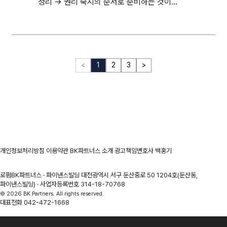
정리 → 권리 숙지의 순서로 준비하는 것이
효과적입니다.
<
1
2
3
>
개인정보처리방침
이용약관
BK파트너스 소개
광고책임변호사
백홍기
로펌BK파트너스 · 파이낸스빌딩 대전광역시 서구 둔산중로 50 1204호(둔산동,
파이낸스빌딩) · 사업자등록번호 314-18-70768
© 2026 BK Partners. All rights reserved.
대표전화
042-472-1668