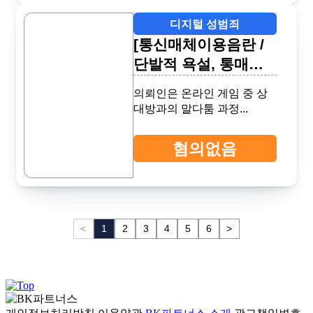
디지털 성범죄
[통신매체이용음란 /
단발적 욕설, 통매음
무혐의] 혐의없음
의뢰인은 온라인 게임 중 상
대방과의 말다툼 과정...
혐의없음
<
1
2
3
4
5
6
>