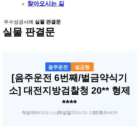
찾아오시는 길
우수성공사례
실물 판결문
실물 판결문
음주운전
벌금형
[음주운전 6번째/벌금약식기
소] 대전지방검찰청 20** 형제
****
작성자
BK파트너스
작성일
2024-01-10
조회수
4429