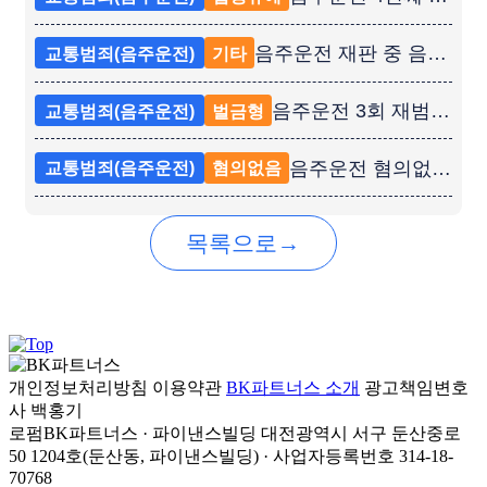
음주운전 재판 중 음주운전 5회 재범 항소심 50% 감형 성공사례
교통범죄(음주운전)
기타
음주운전 3회 재범 벌금형 성공사례
교통범죄(음주운전)
벌금형
음주운전 혐의없음 처분 성공사례
교통범죄(음주운전)
혐의없음
→
목록으로
개인정보처리방침
이용약관
BK파트너스 소개
광고책임변호
사
백홍기
로펌BK파트너스 · 파이낸스빌딩 대전광역시 서구 둔산중로
50 1204호(둔산동, 파이낸스빌딩) · 사업자등록번호 314-18-
70768