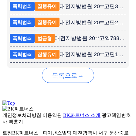
대전지방법원 20**고단38** 동일 피해자에 대한 별건 협박 집행유예 성공사례
폭력범죄
집행유예
대전지방법원 20**고단265** 공무집행방해, 공용물건손상 등 재범 집행유예 성공사례
폭력범죄
집행유예
대전지방법원 20**고약7885 / 벌금형
폭력범죄
벌금형
대전지방법원 20**고단1731 / 집행유예
폭력범죄
집행유예
→
목록으로
개인정보처리방침
이용약관
BK파트너스 소개
광고책임변호
사
백홍기
로펌BK파트너스 · 파이낸스빌딩 대전광역시 서구 둔산중로