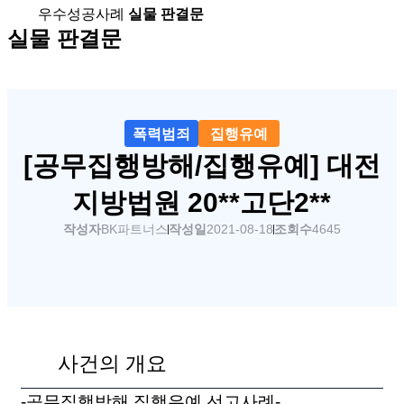
우수성공사례
실물 판결문
실물 판결문
폭력범죄
집행유예
[공무집행방해/집행유예] 대전
지방법원 20**고단2**
작성자
BK파트너스
작성일
2021-08-18
조회수
4645
사건의 개요
-공무집행방해 집행유예 선고사례-