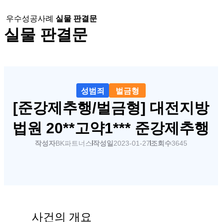
우수성공사례
실물 판결문
실물 판결문
성범죄
벌금형
[준강제추행/벌금형] 대전지방
법원 20**고약1*** 준강제추행
작성자
BK파트너스
작성일
2023-01-27
조회수
3645
사건의 개요