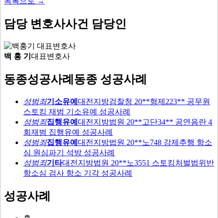
목록으로
→
담당 변호사
사건 담당인
백 홍 기
대표변호사
동종성공사례
동종 성공사례
성범죄
기소유예
대전지방검찰청 20**형제223** 공무원
스토킹 재범 기소유예 성공사례
성범죄
집행유예
대전지방법원 20**고단34** 공연음란 4
회재범 집행유예 성공사례
성범죄
집행유예
대전지방법원 20**노748 강제추행 항소
심 원심파기 석방 성공사례
성범죄
기타
대전지방법원 20**노3551 스토킹처벌법위반
항소심 검사 항소 기각 성공사례
성공사례