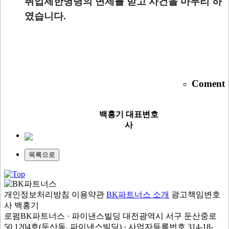
취업제한명령의 면제를 받고 사건을 마무리 하
였습니다.
Coment
백홍기 대표변호
사
개인정보처리방침
이용약관
BK파트너스 소개
광고책임변호
사
백홍기
로펌BK파트너스 · 파이낸스빌딩 대전광역시 서구 둔산중로
50 1204호(둔산동, 파이낸스빌딩) · 사업자등록번호 314-18-