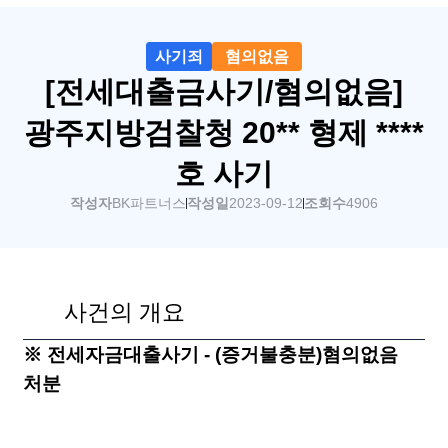
사기죄
혐의없음
[전세대출금사기/혐의없음]
광주지방검찰청 20** 형제 ****
호 사기
작성자
BK파트너스
작성일
2023-09-12
조회수
4906
사건의 개요
※ 전세자금대출사기 - (증거불충분)혐의없음
처분