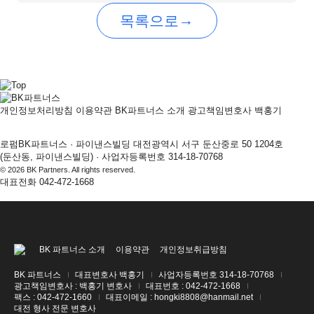
→
목록으로
개인정보처리방침
이용약관
BK파트너스 소개
광고책임변호사
백홍기
로펌BK파트너스 · 파이낸스빌딩 대전광역시 서구 둔산중로 50 1204호
(둔산동, 파이낸스빌딩) · 사업자등록번호 314-18-70768
© 2026 BK Partners. All rights reserved.
대표전화
042-472-1668
BK 파트너스 소개
이용약관
개인정보취급방침
BK 파트너스
대표변호사
백홍기
사업자등록번호
314-18-70768
광고책임변호사
: 백홍기 변호사
대표번호
: 042-472-1668
팩스
: 042-472-1660
대표이메일
: hongki8808@hanmail.net
대전 형사 전문 변호사