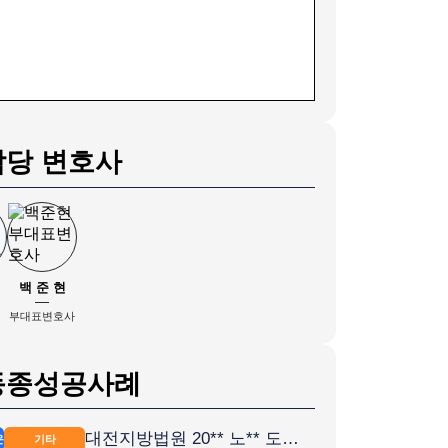
담당 변호사
백 준 현
부대표변호사
동종성공사례
대전지방법원 20** 노** 도로교통법위반 [음주운전 전과 5회]
전)
기타