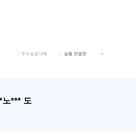
우수성공사례
실물 판결문
노*** 도