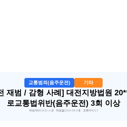
교통범죄(음주운전)
기타
 재범 / 감형 사례] 대전지방법원 20**
로교통법위반(음주운전) 3회 이상
작성자
BK파트너스
작성일
2024-09-20
조회수
6217