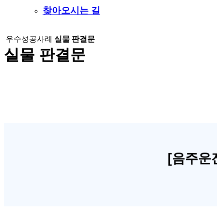
찾아오시는 길
우수성공사례
실물 판결문
실물 판결문
[음주운전